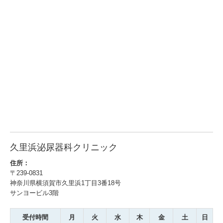
久里浜泌尿器科クリニック
住所：
〒239-0831
神奈川県横須賀市久里浜1丁目3番18号
サンヨービル3階
受付時間
月
火
水
木
金
土
日