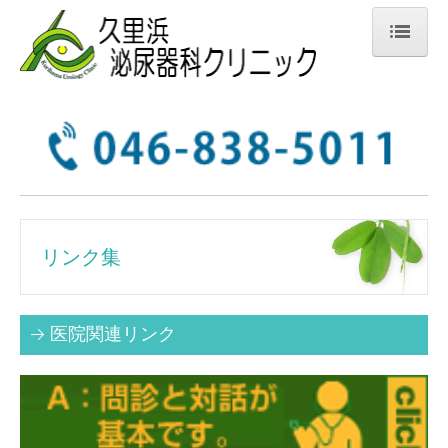
ホーム
ご挨拶
当院のご案内
診療内容のご紹介
リンク集
医師のご紹介
交通案内
医院関連リンク
お知らせ
リンク集
介護老人保健施設 野比苑